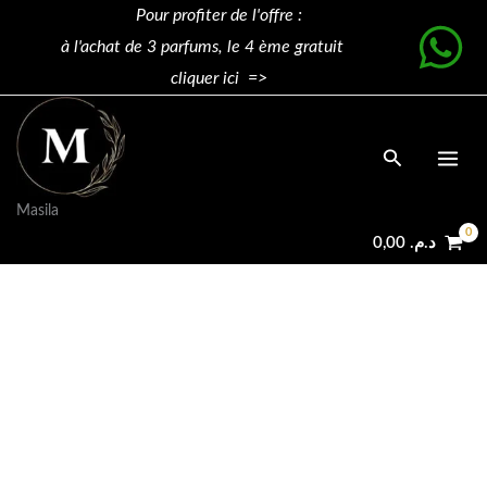
Aller
MY
Pour profiter de l'offre :
au
WAY
à l'achat de 3 parfums, le 4 ème gratuit
contenu
quantity
cliquer ici =>
Rechercher
Masila
0,00
د.م.