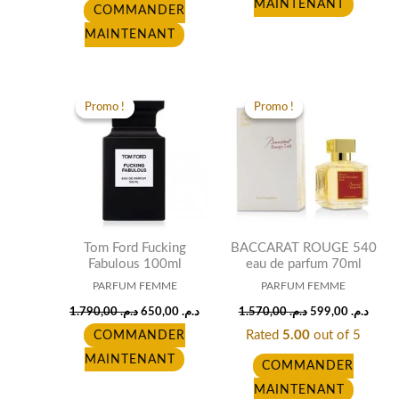
MAINTENANT
COMMANDER
MAINTENANT
Original
Current
Original
Curre
price
price
price
price
Promo !
Promo !
Promo !
Promo !
was:
is:
was:
is:
د.م. 1.570,00.
د.م. 650,00.
د.م. 1.790,00.
Tom Ford Fucking
BACCARAT ROUGE 540
Fabulous 100ml
eau de parfum 70ml
PARFUM FEMME
PARFUM FEMME
1.790,00
د.م.
650,00
د.م.
1.570,00
د.م.
599,00
د.م.
Rated
5.00
out of 5
COMMANDER
MAINTENANT
COMMANDER
MAINTENANT