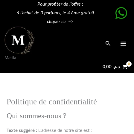
Aller
Pour profiter de l'offre :
au
à l'achat de 3 parfums, le 4 ème gratuit
contenu
cliquer ici =>
Rechercher
Masila
0,00
د.م.
Politique de confidentialité
Qui sommes-nous ?
Texte suggéré :
L’adresse de notre site est :