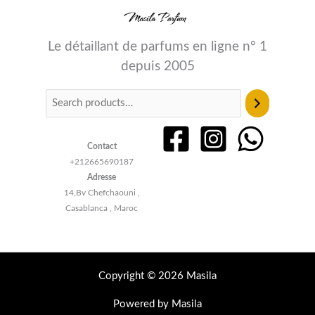
Le détaillant de parfums en ligne n° 1
depuis 2005
Contact
+212665690187
Adresse
14,Bv Chefchaouni ,
Casablanca , Maroc
Copyright © 2026 Masila
Powered by Masila