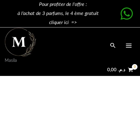
100ml
Aller
Tom
Original
Current
Pour profiter de l'offre :
quantity
Promo !
au
Ford
price
price
à l'achat de 3 parfums, le 4 ème gratuit
contenu
Fucking
was:
is:
cliquer ici =>
Fabulous
د.م. 1.790,00.
د.م. 650,00.
100ml
Rechercher
quantity
Masila
0,00
د.م.