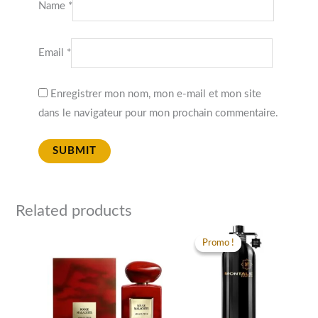
Name
*
Email
*
Enregistrer mon nom, mon e-mail et mon site
dans le navigateur pour mon prochain commentaire.
Related products
Original
Curren
price
price
Promo !
Promo !
was:
is:
د.م. 980,00.