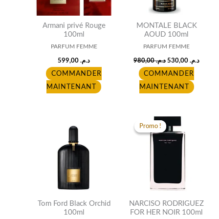
Armani privé Rouge
MONTALE BLACK
100ml
AOUD 100ml
PARFUM FEMME
PARFUM FEMME
599,00
د.م.
980,00
د.م.
530,00
د.م.
COMMANDER
COMMANDER
MAINTENANT
MAINTENANT
Original
Curren
price
price
Promo !
Promo !
was:
is:
د.م. 680,00.
Tom Ford Black Orchid
NARCISO RODRIGUEZ
100ml
FOR HER NOIR 100ml