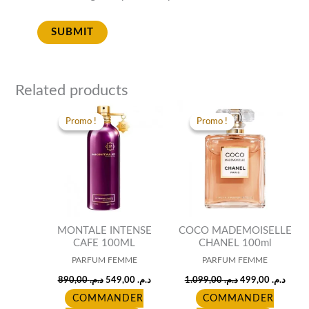
Related products
Original
Current
Original
Curre
price
price
price
price
Promo !
Promo !
Promo !
Promo !
was:
is:
was:
is:
د.م. 1.099,00.
د.م. 549,00.
د.م. 890,00.
MONTALE INTENSE
COCO MADEMOISELLE
CAFE 100ML
CHANEL 100ml
PARFUM FEMME
PARFUM FEMME
890,00
د.م.
549,00
د.م.
1.099,00
د.م.
499,00
د.م.
COMMANDER
COMMANDER