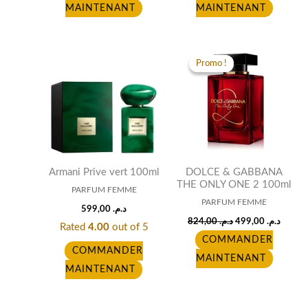
MAINTENANT
MAINTENANT
Original
Curren
price
price
Promo !
Promo !
was:
is:
د.م. 824,00.
Armani Prive vert 100ml
DOLCE & GABBANA
THE ONLY ONE 2 100ml
PARFUM FEMME
PARFUM FEMME
599,00
د.م.
824,00
د.م.
499,00
د.م.
Rated
4.00
out of 5
COMMANDER
COMMANDER
MAINTENANT
MAINTENANT