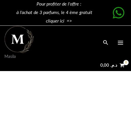
100ML
Aller
TOM
Original
Current
Pour profiter de l'offre :
quantity
Promo !
au
FORD
price
price
à l'achat de 3 parfums, le 4 ème gratuit
contenu
SOLEIL
was:
is:
cliquer ici =>
BLANC
د.م. 1.020,00.
د.م. 599,00.
100ML
Rechercher
quantity
Masila
0,00
د.م.