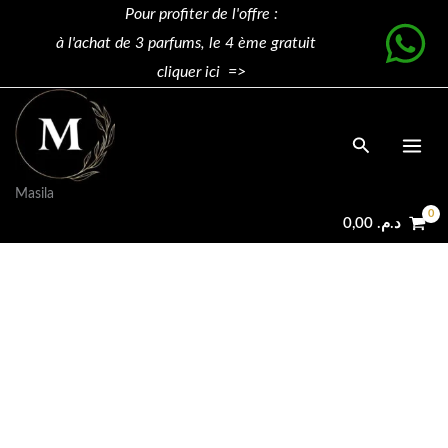
Aller
JPG
Pour profiter de l'offre :
au
Divine
à l'achat de 3 parfums, le 4 ème gratuit
contenu
125ml
cliquer ici =>
quantity
Rechercher
Masila
0,00
د.م.