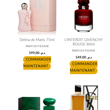
Delina de Marly 75ml
L’INTERDIT GIVENCHY
ROUGE 80ml
PARFUM FEMME
PARFUM FEMME
599,00
د.م.
549,00
د.م.
COMMANDER
COMMANDER
MAINTENANT
MAINTENANT