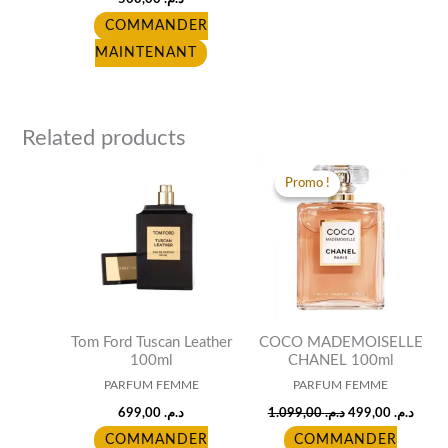
COMMANDER
MAINTENANT
Related products
Original
Curre
price
price
Promo !
Promo !
was:
is:
د.م. 1.099,00.
Tom Ford Tuscan Leather
COCO MADEMOISELLE
100ml
CHANEL 100ml
PARFUM FEMME
PARFUM FEMME
699,00
د.م.
1.099,00
د.م.
499,00
د.م.
COMMANDER
COMMANDER