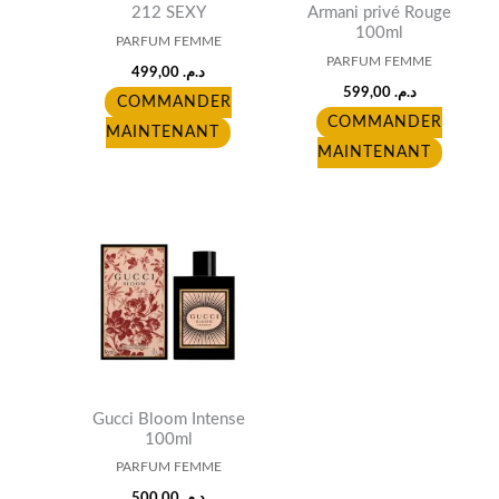
212 SEXY
Armani privé Rouge
100ml
PARFUM FEMME
PARFUM FEMME
499,00
د.م.
599,00
د.م.
COMMANDER
COMMANDER
MAINTENANT
MAINTENANT
Gucci Bloom Intense
100ml
PARFUM FEMME
500,00
د.م.