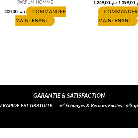
PARFUM HOMME
1.249,00
د.م.
1.099,00
م
400,00
د.م.
COMMANDER
COMMANDER
MAINTENANT
MAINTENANT
GARANTIE & SATISFACTION
 RAPIDE EST GRATUITE. ✅ Échanges & Retours Faciles. ✅Supp