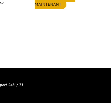
د..
MAINTENANT
ort 24H / 7J