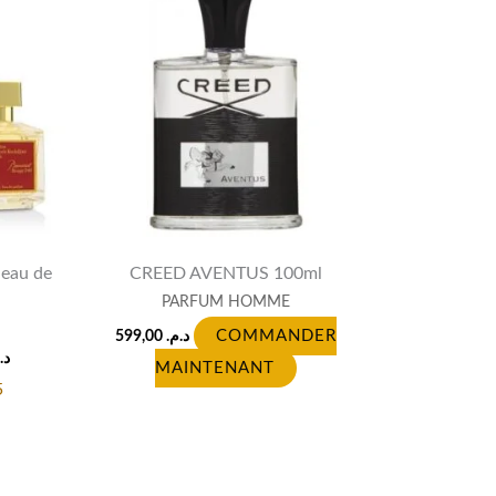
price
is:
د.م. 599,00.
د.م. 1.570,00.
eau de
CREED AVENTUS 100ml
PARFUM HOMME
599,00
د.م.
COMMANDER
د.
MAINTENANT
5