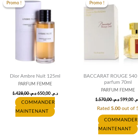
price
price
price
Promo !
Promo !
Promo !
Promo !
was:
is:
was:
د.م. 650,00.
د.م. 1.428,00.
Dior Ambre Nuit 125ml
BACCARAT ROUGE 540 
parfum 70ml
PARFUM FEMME
PARFUM FEMME
1.428,00
د.م.
650,00
د.م.
1.570,00
د.م.
599,00
.م
COMMANDER
Rated
5.00
out of 
MAINTENANT
COMMANDER
MAINTENANT