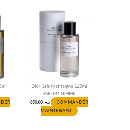
25ml
Dior Gris Montaigne 125ml
PARFUM FEMME
DER
650,00
د.م.
COMMANDER
MAINTENANT