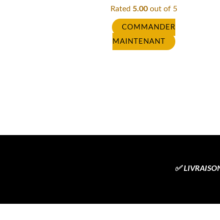
Rated
5.00
out of 5
COMMANDER
MAINTENANT
✅ LIVRAISON