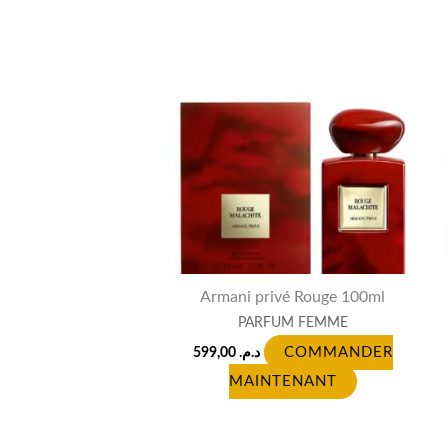
Armani privé Rouge 100ml
PARFUM FEMME
599,00
د.م.
COMMANDER
MAINTENANT