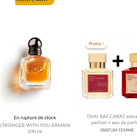
Original
price
Promo !
Promo !
was:
DUO BACCARAT extrai
En rupture de stock
parfum + eau de par
STRONGER WITH YOU ARMANI
PARFUM FEMME
100 ml