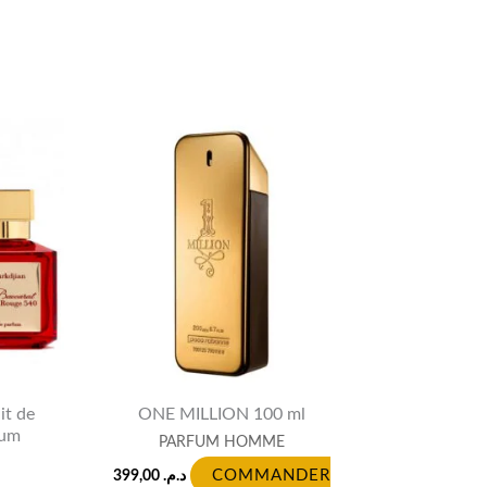
Current
price
is:
د.م. 1.099,00.
د.م. 1.249,00.
t de
ONE MILLION 100 ml
fum
PARFUM HOMME
399,00
د.م.
COMMANDER