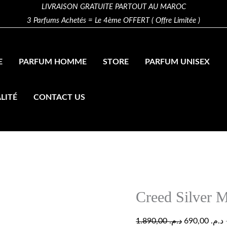
quantity
Creed
Original
LIVRAISON GRATUITE PARTOUT AU MAROC
3 Parfums Achetés = Le 4ème OFFERT ( Offre Limitée )
Silver
price
p
Mountain
was:
i
100ml
E
PARFUM HOMME
STORE
PARFUM UNISEX
quantity
LITÉ
CONTACT US
Creed Silver 
1.890,00
د.م.
690,00
د.م.