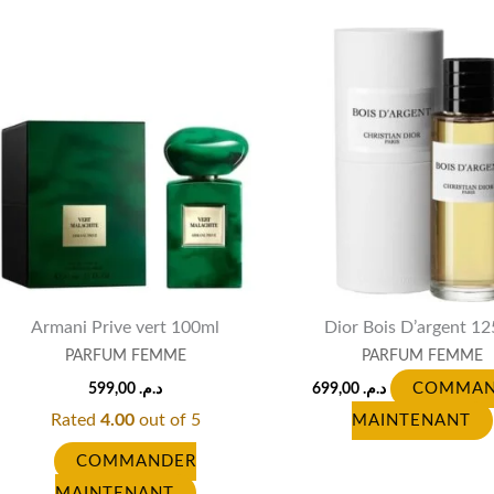
Armani Prive vert 100ml
Dior Bois D’argent 1
PARFUM FEMME
PARFUM FEMME
599,00
د.م.
699,00
د.م.
COMMAN
Rated
4.00
out of 5
MAINTENANT
COMMANDER
MAINTENANT